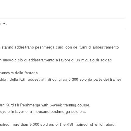
T ME
14) stanno addestrano peshmerga curdi con dei turni di addestramento
 un nuovo ciclo di addestramento a favore di un migliaio di soldati
 manovra della fanteria.
ldati della KSF addestrati, di cui circa 5.300 solo da parte dei trainer
ain Kurdish Peshmerga with 5-week training course.
ng cycle in favor of a thousand peshmerga soldiers.
eached more than 9,000 soldiers of the KSF trained, of which about