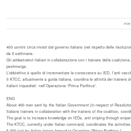
POR
400 uomini circa inviati dal governo italiano (nel rispetto delle risol
da 5 settimane.
Gli addestratori italiani in collaborazione con i trainers della coalizio
peshmerga.
L’obbiettivo è quello di incrementare le conoscenze su IED, l’anti cecchin
Il KTCC, attualmente a guida italiana, coordina le attività dei trainers 
italiani inquadrati nell’Operazione “Prima Parthica”.
ENG
About 400 men sent by the Italian Government (in respect of Resoluti
Italians trainers in collaboration with the trainers of the coalition, c
The goal is to increase knowledge on IEDs, anti sniping through sniper a
The KTCC, currently under Italian command, coordinates the activities o
5,300 just by Italian trainer framed in Operation "Prima Parthica ".