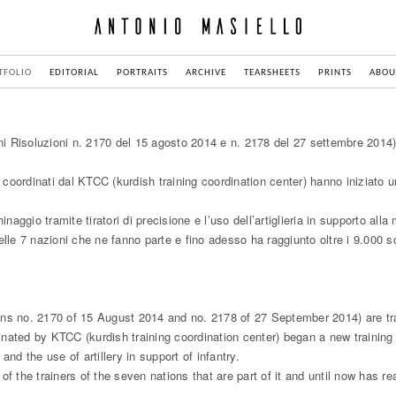
TFOLIO
EDITORIAL
PORTRAITS
ARCHIVE
TEARSHEETS
PRINTS
ABOU
uzioni Risoluzioni n. 2170 del 15 agosto 2014 e n. 2178 del 27 settembre 20
ne, coordinati dal KTCC (kurdish training coordination center) hanno iniziato
aggio tramite tiratori di precisione e l’uso dell’artiglieria in supporto alla
delle 7 nazioni che ne fanno parte e fino adesso ha raggiunto oltre i 9.000 so
ons no. 2170 of 15 August 2014 and no. 2178 of 27 September 2014) are tr
oordinated by KTCC (kurdish training coordination center) began a new traini
nd the use of artillery in support of infantry.
f the trainers of the seven nations that are part of it and until now has r